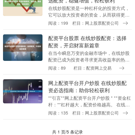
选配资，稳健增值，轻松获利
在线炒股配资是一种杠杆化的投资方式，
它可以放大投资者的资金，从而获得更高
的收益。选择一家可靠的配资平台至关重
阅读：199
栏目：网上股票配资公司
要，以确保资金安全和收益稳定。 所谓
“股票配资招聘”....
配资平台股票 在线炒股配资：选择
配资，开启财富新篇章
在当今瞬息万变的金融市场中，在线炒股
配资已成为投资者寻求更高收益率的热门
选择。通过配资，投资者可以放大自己的
阅读：89
栏目：配资网上交易
资金配资平台股票，从而获得更大的投资
机会和潜在回报。....
网上配资平台开户炒股 在线炒股配
资必选指南：助你轻松获利
**引言**网上配资平台开户炒股 * **资金杠
杆：**杠杆越大，配资价格越高。 在线炒
股配资是一种杠杆化投资方式，可以放大
阅读：135
栏目：网上股票配资公司
投资者的收益，但也伴随更高的风险。
对....
共 1 页/5 条记录