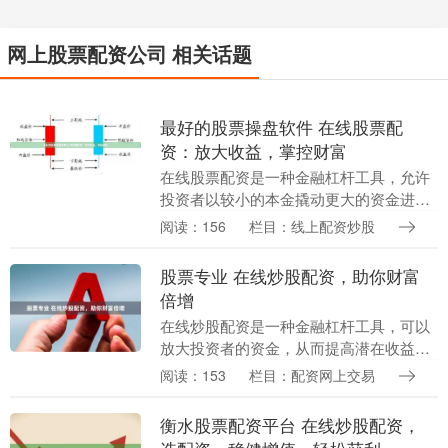
网上股票配资公司 相关话题
最好的股票操盘软件 在线股票配
资：放大收益，掌控财富
在线股票配资是一种金融杠杆工具，允许
投资者以较小的本金撬动更大的资金进行
股票投资。通过配资最好的股票操盘软
阅读：156
栏目：线上配资炒股
件，投资者可以放大收益，获得更高的回
报。 * **放大....
股票专业 在线炒股配资，助你财富
倍增
在线炒股配资是一种金融杠杆工具，可以
放大投资者的资金，从而提高潜在收益。
通过配资平台股票专业，投资者可以借入
阅读：153
栏目：配资网上交易
资金进行股票交易，从而增加其购买力。
确保证券公司持....
衡水股票配资平台 在线炒股配资，