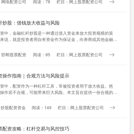
：网络配资公司
阅读：78
栏目：网上股票配资公司
杆炒股：借钱放大收益与风险
资中，金融杠杆炒股是一种通过借入资金来放大投资规模的策
来说，就是投资者用自有资金作为保证金，向券商或其他金融机
从而购买更多的股票。这种操....
：邯郸股票配资
阅读：85
栏目：网上股票配资公司
资操作指南｜合规方法与风险提示
资中，配资作为一种杠杆工具，常被投资者用于放大收益。然
操作若不合规，可能带来巨大风险。本文旨在提供一份合规的股
作指南，帮助投资者在合法框....
：炒股配资资金
阅读：149
栏目：网上股票配资公司
票配资攻略：杠杆交易与风控技巧