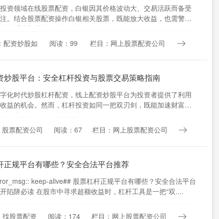
投资领域在线股票配资，白银因其价格波动大、交易活跃而备受
注。结合股票配资操作白银相关股票，既能放大收益，也需警惕
文将系统梳理白银股票配资....
：配资炒股如
阅读：99
栏目：网上股票配资公司
资炒股平台：安全杠杆投资与股票交易策略指南
字化时代炒股杠杆配资，线上配资炒股平台为投资者提供了利用
收益的机会。然而，杠杆投资如同一把双刃剑，既能加速财富积
能放大亏损风险。本文将为....
：股票配资公司
阅读：67
栏目：网上股票配资公司
杆正规平台有哪些？安全合法平台推荐
error_msg:: keep-alive## 股票杠杆正规平台有哪些？安全合法平台
开陷阱必读 在股市中寻求超额收益时，杠杆工具是一把“双....
：找股票配资
阅读：174
栏目：网上股票配资公司