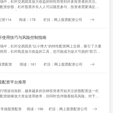
场中，杠杆交易因其放大收益的特性而受到许多投资者的关注。
配资炒股，杠杆股票并非人人可以随意参与，投资者需要满足一
门槛，并通过正规券商申请....
资114
阅读：178
栏目：网上股票配资公司
杆使用技巧与风险控制指南
场中，杠杆交易因其“以小博大”的特性配资网上交易，吸引了大量
然而，杠杆既是放大收益的工具，也可能成为放大亏损的“双刃
文将深入探讨股票杠杆....
股票配资
阅读：161
栏目：网上股票配资公司
股配资平台推荐
行情波动加剧，越来越多的吉林投资者开始关注炒股配资这一杠
配资能够放大资金使用效率，但同时也伴随着较高风险。对于吉
投资者来说在线股票配资，....
：常德股票配资
阅读：196
栏目：网上股票配资公司