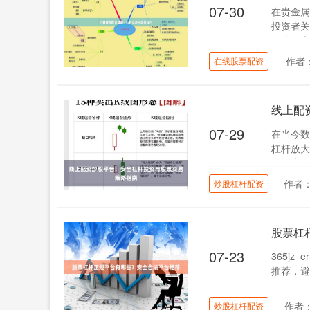
07-30
在贵金属
投资者关
风险。本
作者
在线股票配资
线上配
07-29
在当今数
杠杆放大
累，也可
作者
炒股杠杆配资
股票杠
07-23
365jz_
推荐，避
作者
炒股杠杆配资