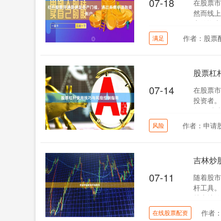
07-18
在股票市
然而线上
定的资产
作者：股票配
满足
股票杠
07-14
在股票市
投资者。
剑”。本
作者：申请
风险
吉林炒
07-11
随着股市
杆工具。
林本地的
作者
在线股票配资