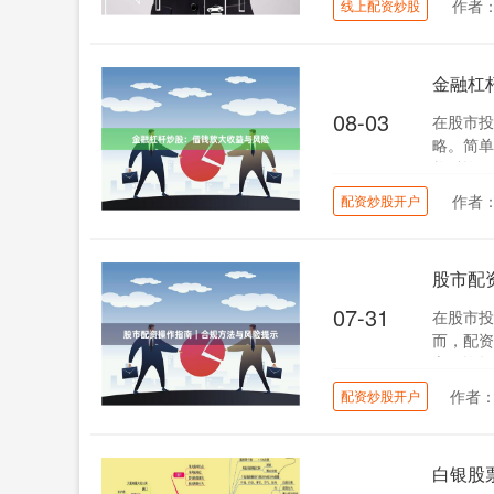
作者
线上配资炒股
金融杠
08-03
在股市投
略。简单
构融资，
作者
配资炒股开户
股市配
07-31
在股市投
而，配资
市配资操
作者
配资炒股开户
白银股