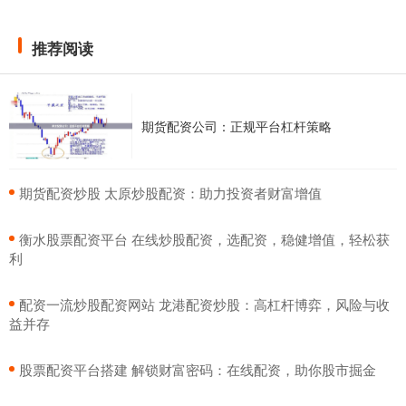
推荐阅读
期货配资公司：正规平台杠杆策略
​期货配资炒股 太原炒股配资：助力投资者财富增值
​衡水股票配资平台 在线炒股配资，选配资，稳健增值，轻松获
利
​配资一流炒股配资网站 龙港配资炒股：高杠杆博弈，风险与收
益并存
​股票配资平台搭建 解锁财富密码：在线配资，助你股市掘金