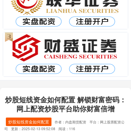
炒股短线资金如何配置 解锁财富密码：
网上配资炒股平台助你财富倍增
炒股短线资金如何配置
作者：内盘期货配资
平台：网上股票配资公
司
更新：2025-02-13 09:52:08
阅读：116