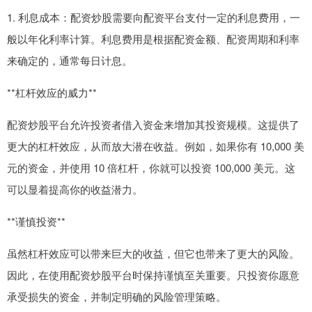
1. 利息成本：配资炒股需要向配资平台支付一定的利息费用，一
般以年化利率计算。利息费用是根据配资金额、配资周期和利率
来确定的，通常每日计息。
**杠杆效应的威力**
配资炒股平台允许投资者借入资金来增加其投资规模。这提供了
更大的杠杆效应，从而放大潜在收益。例如，如果你有 10,000 美
元的资金，并使用 10 倍杠杆，你就可以投资 100,000 美元。这
可以显着提高你的收益潜力。
**谨慎投资**
虽然杠杆效应可以带来巨大的收益，但它也带来了更大的风险。
因此，在使用配资炒股平台时保持谨慎至关重要。只投资你愿意
承受损失的资金，并制定明确的风险管理策略。