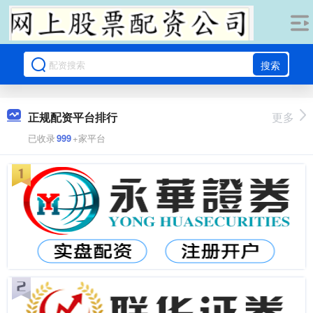
搜索
正规配资平台排行
更多
已收录
999
+家平台